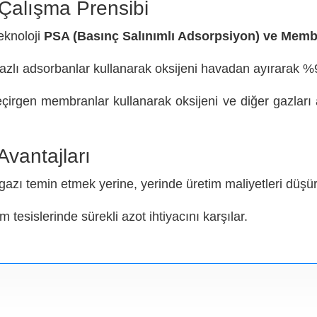
 Çalışma Prensibi
teknoloji
PSA (Basınç Salınımlı Adsorpsiyon) ve Memb
azlı adsorbanlar kullanarak oksijeni havadan ayırarak %95
eçirgen membranlar kullanarak oksijeni ve diğer gazları a
Avantajları
gazı temin etmek yerine, yerinde üretim maliyetleri düşür
m tesislerinde sürekli azot ihtiyacını karşılar.
lerle daha düşük enerji tüketimi sağlar.
inimini ortadan kaldırarak karbon ayak izini azaltır.
 olan ihtiyacı ortadan kaldırır ve depolama risklerini mini