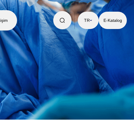
tişim
TR
E-Katalog