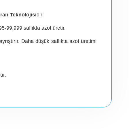
ran Teknolojisi
dir:
-99,999 saflıkta azot üretir.
yrıştırır. Daha düşük saflıkta azot üretimi
ür.
mize eder.