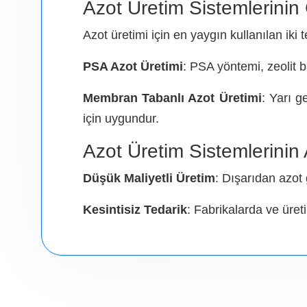
Azot Üretim Sistemlerinin
Azot üretimi için en yaygın kullanılan iki 
PSA Azot Üretimi
: PSA yöntemi, zeolit b
Membran Tabanlı Azot Üretimi
: Yarı g
için uygundur.
Azot Üretim Sistemlerinin 
Düşük Maliyetli Üretim
: Dışarıdan azot 
Kesintisiz Tedarik
: Fabrikalarda ve üreti
Enerji Verimliliği
: Optimize edilmiş süreç
Çevre Dostu
: Taşıma ve depolama gereks
Güvenlik
: Yüksek basınçlı azot tüplerine