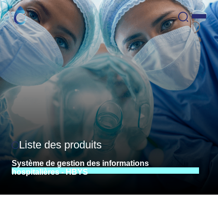
Liste des produits
Système
de
gestion
des
informations
hospitalières
-
HBYS